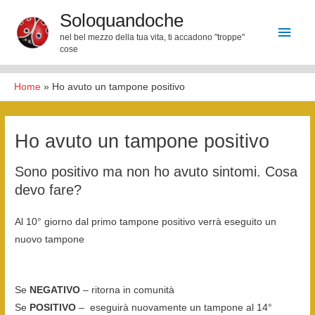
Vai
Soloquandoche
Men
al
nel bel mezzo della tua vita, ti accadono "troppe"
contenuto
cose
princ
Home
»
Ho avuto un tampone positivo
Ho avuto un tampone positivo
Sono positivo ma non ho avuto sintomi. Cosa
devo fare?
Al 10° giorno dal primo tampone positivo verrà eseguito un
nuovo tampone
Se
NEGATIVO
– ritorna in comunità
Se
POSITIVO
– eseguirà nuovamente un tampone al 14°