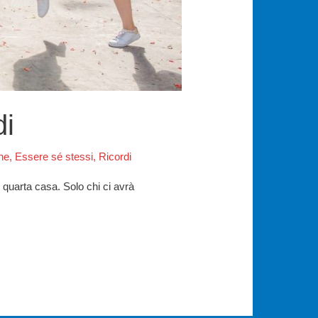
di
ne
,
Essere sé stessi
,
Ricordi
quarta casa. Solo chi ci avrà