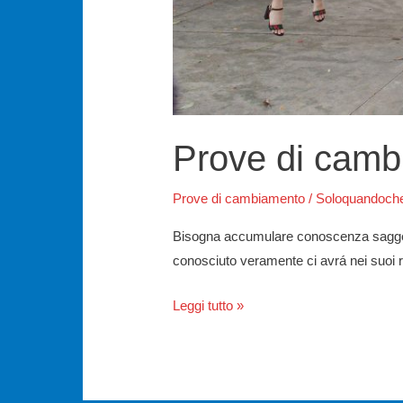
Prove di camb
Prove di cambiamento
/
Soloquandoch
Bisogna accumulare conoscenza saggezza
conosciuto veramente ci avrá nei suoi 
Prove
Leggi tutto »
di
cambiamento
–
Parte