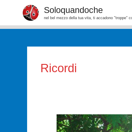
Vai
Soloquandoche
al
nel bel mezzo della tua vita, ti accadono "troppe" c
contenuto
Ricordi