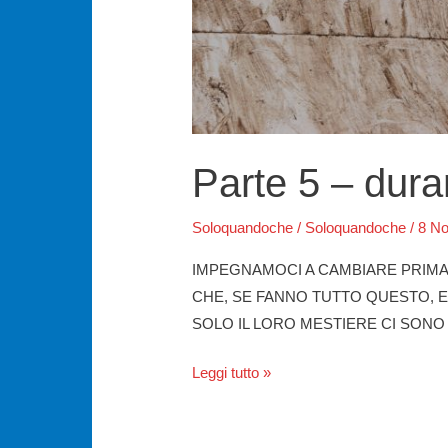
Parte 5 – dura
Soloquandoche
/
Soloquandoche
/
8 N
IMPEGNAMOCI A CAMBIARE PRIMA 
CHE, SE FANNO TUTTO QUESTO, E’
SOLO IL LORO MESTIERE CI SONO 
Parte
Leggi tutto »
5
–