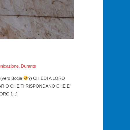
nicazione
,
Durante
vero Bočia
?) CHIEDI A LORO
ARIO CHE TI RISPONDANO CHE E’
LORO […]