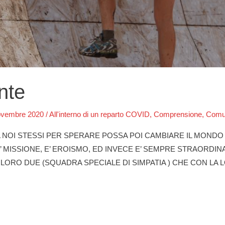
nte
ovembre 2020
/
All'interno di un reparto COVID
,
Comprensione
,
Comu
NOI STESSI PER SPERARE POSSA POI CAMBIARE IL MONDO (
 MISSIONE, E’ EROISMO, ED INVECE E’ SEMPRE STRAORDIN
LORO DUE (SQUADRA SPECIALE DI SIMPATIA ) CHE CON LA 