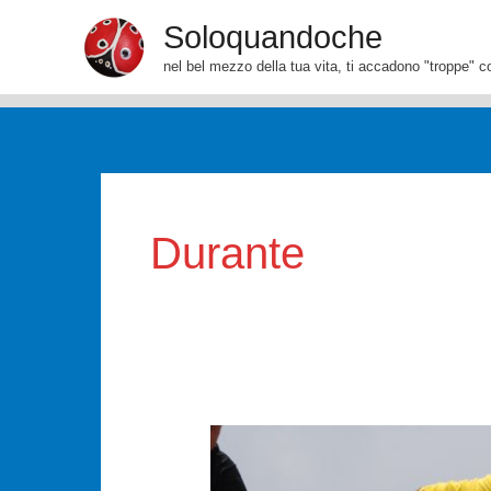
Vai
Soloquandoche
al
nel bel mezzo della tua vita, ti accadono "troppe" c
contenuto
Durante